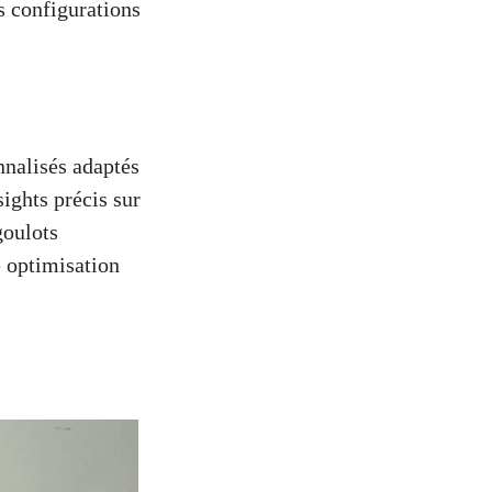
s configurations
nnalisés adaptés
ights précis sur
goulots
e optimisation