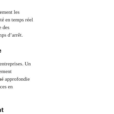
dement les
ité en temps réel
e des
mps d’arrêt.
e
entreprises. Un
tement
hé
approfondie
nces en
nt