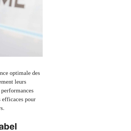
nce optimale des
vement leurs
es performances
s efficaces pour
s.
abel