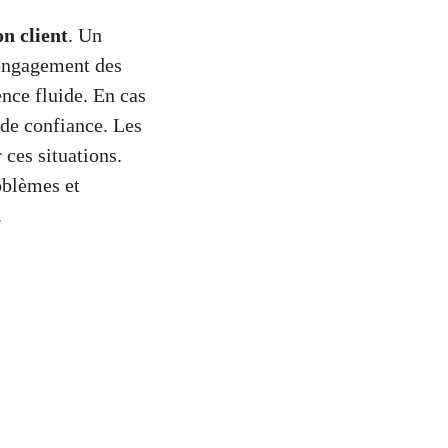
on client
. Un
’engagement des
ence fluide. En cas
e de confiance. Les
 ces situations.
oblèmes et
.