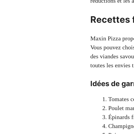
réductions et les 
Recettes 
Maxin Pizza propo
Vous pouvez chois
des viandes savou
toutes les envies 
Idées de gar
Tomates cer
Poulet mar
Épinards f
Champignon