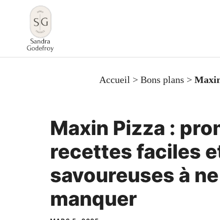
Aller
au
contenu
Accueil
>
Bons plans
>
Maxin
Maxin Pizza : pro
recettes faciles 
savoureuses à ne
manquer