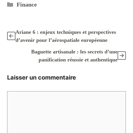
Catégories
Finance
Ariane 6 : enjeux techniques et perspectives
d’avenir pour l’aérospatiale européenne
Baguette artisanale : les secrets d’une
panification réussie et authentique
Laisser un commentaire
Commentaire