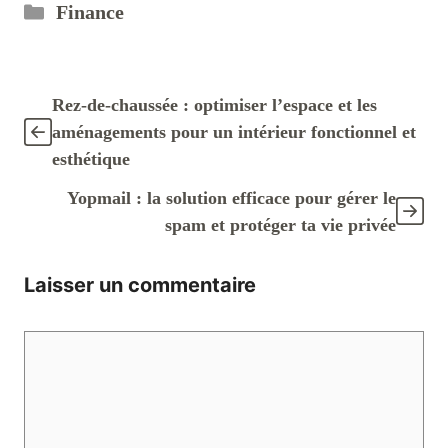
Catégories
Finance
Rez-de-chaussée : optimiser l’espace et les
aménagements pour un intérieur fonctionnel et
esthétique
Yopmail : la solution efficace pour gérer le
spam et protéger ta vie privée
Laisser un commentaire
Commentaire