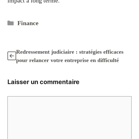
impact à long terme.
Catégories
Finance
Redressement judiciaire : stratégies efficaces
pour relancer votre entreprise en difficulté
Laisser un commentaire
Commentaire