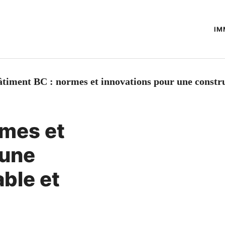
IM
timent BC : normes et innovations pour une constru
rmes et
 une
ble et