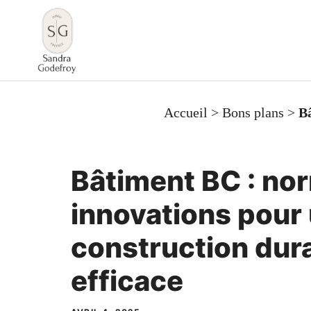
Aller
au
contenu
Accueil
>
Bons plans
>
Bâ
Bâtiment BC : no
innovations pour
construction dura
efficace