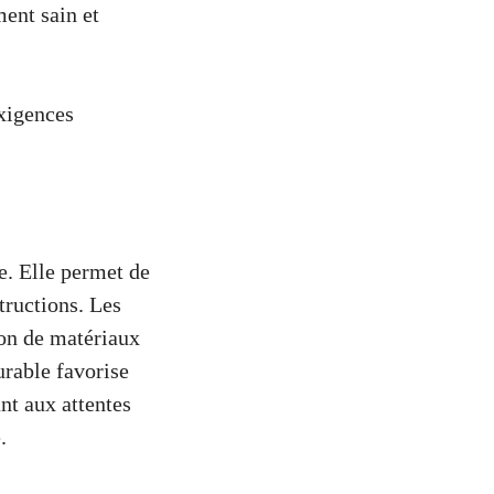
ent sain et
exigences
e. Elle permet de
tructions. Les
ion de matériaux
urable favorise
nt aux attentes
.