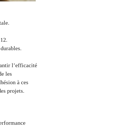
ale.
012.
 durables.
ntir l’efficacité
de les
dhésion à ces
es projets.
performance