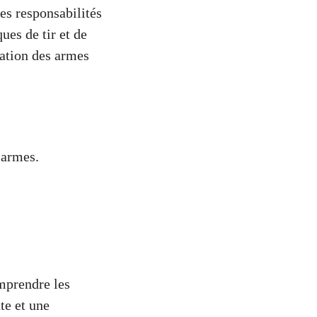
des responsabilités
ues de tir et de
isation des armes
s armes.
mprendre les
te et une