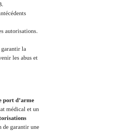
B.
 antécédents
s autorisations.
 garantir la
enir les abus et
e port d’arme
cat médical et un
torisations
n de garantir une