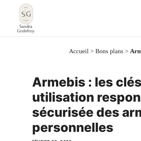
Aller
au
contenu
Accueil
>
Bons plans
>
Arme
Armebis : les clé
utilisation respo
sécurisée des ar
personnelles